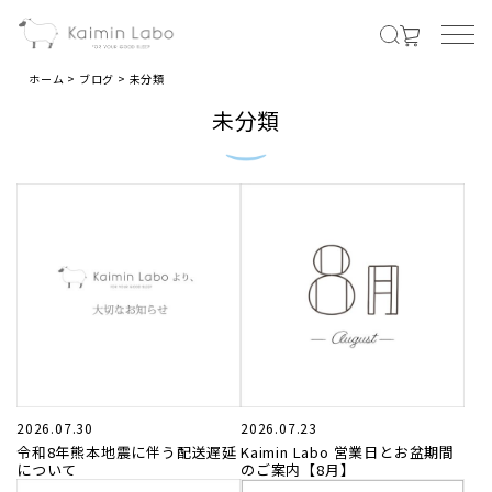
ホーム
ブログ
未分類
未分類
MENS
メンズ商品すべて
オールシーズンの素材
夏の涼しい素材
冬のあったか素材
2026.07.30
2026.07.23
令和8年熊本地震に伴う配送遅延
Kaimin Labo 営業日とお盆期間
LADIES
について
のご案内【8月】