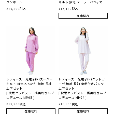
ダンボール
キルト 無地 テーラーパジャマ
¥
19,800
税込
¥
15,180
税込
レディース商品すべて
在庫切れ
オールシーズンの素材
夏の涼しい素材
冬のあったか素材
GIFT
レディース｜光電子(R)スーパー
レディース｜光電子(R)ニットガ
キルト 首元あったか 無地 長袖
ーゼ 無地 長袖 腹巻付きパンツ
GOODS
上下セット
上下セット
[ 快眠セラピスト三橋美穂さんプ
[ 快眠セラピスト三橋美穂さんプ
ロデュース MM05 ]
ロデュース MM04 ]
¥
18,800
税込
¥
16,800
税込
在庫切れ
在庫切れ
ログイン / 会員登録