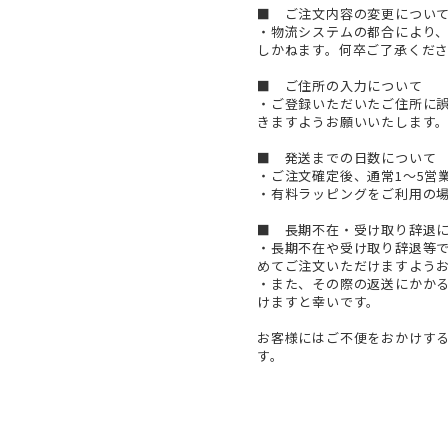
■
　ご注文内容の変更について
・物流システムの都合により
しかねます。何卒ご了承くださ
■
　ご住所の入力について

・ご登録いただいたご住所に
きますようお願いいたします。
■
　発送までの日数について

・ご注文確定後、通常1～5営
・有料ラッピングをご利用の場
■
　長期不在・受け取り辞退に
・長期不在や受け取り辞退等
めてご注文いただけますようお
・また、その際の返送にかか
けますと幸いです。

お客様にはご不便をおかけす
す。
