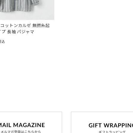
コットンカルゼ 無撚糸起
イプ 長袖 パジャマ
税込