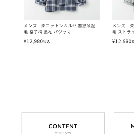
メンズ｜柔コットンカルゼ 無撚糸起
メンズ｜柔
毛 格子柄 長袖 パジャマ
毛 ストラ
¥
12,980
¥
12,980
税込