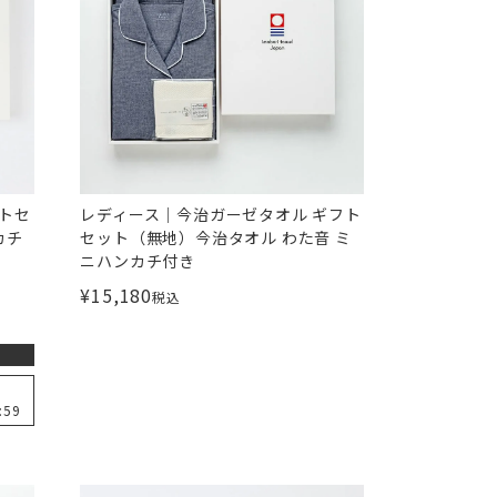
フトセ
レディース｜今治ガーゼタオル ギフト
カチ
セット（無地）今治タオル わた音 ミ
ニハンカチ付き
¥
15,180
税込
:59