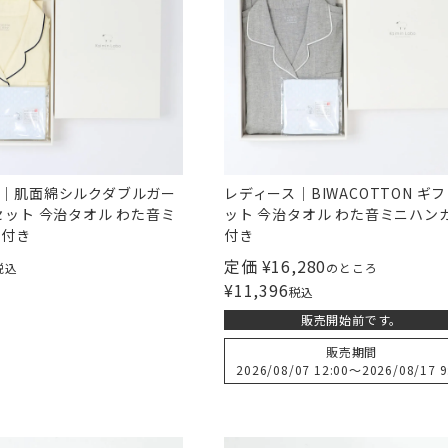
ス｜肌面綿シルクダブルガー
レディース｜BIWACOTTON ギ
セット 今治タオル わた音ミ
ット 今治タオル わた音ミニハン
チ付き
付き
定価
¥
16,280
税込
のところ
¥
11,396
税込
販売開始前です。
販売期間
2026/08/07 12:00
〜
2026/08/17 9