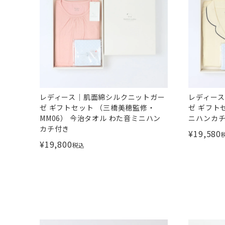
レディース｜肌面綿シルクニットガー
レディー
ゼ ギフトセット （三橋美穂監修・
ゼ ギフト
MM06） 今治タオル わた音ミニハン
ニハンカ
カチ付き
¥
19,580
¥
19,800
税込