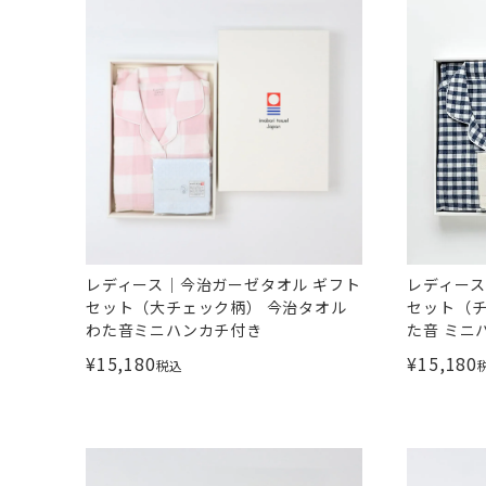
レディース｜今治ガーゼタオル ギフト
レディース
セット（大チェック柄） 今治タオル
セット（チ
わた音ミニハンカチ付き
た音 ミニ
¥
15,180
¥
15,180
税込