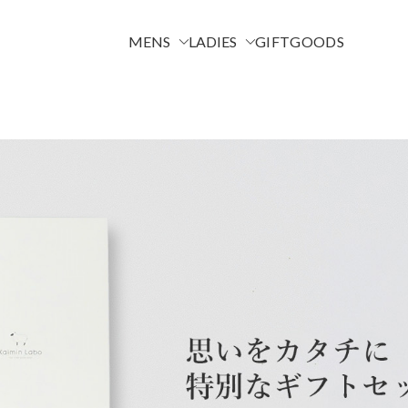
MENS
LADIES
GIFT
GOODS