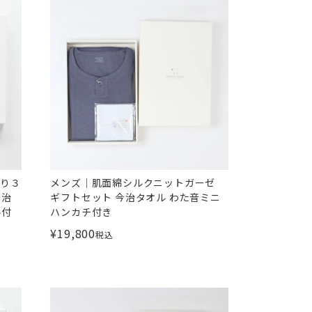
撚り３
メンズ｜肌面綿シルクニットガーゼ
今治
ギフトセット 今治タオル わた音ミニ
ル付
ハンカチ付き
¥
19,800
税込