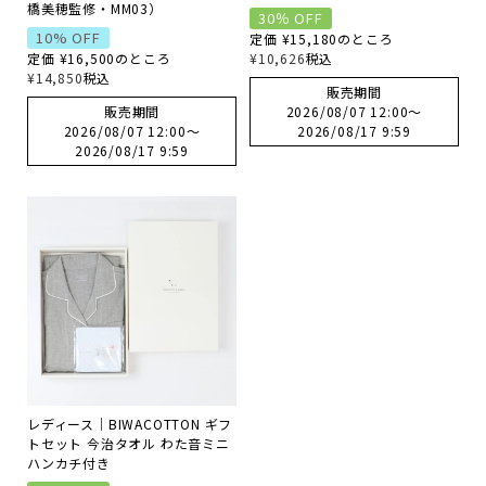
橋美穂監修・MM03）
30％ OFF
10% OFF
レディース商品すべて
定価
¥
15,180
のところ
定価
¥
16,500
のところ
¥
10,626
税込
¥
14,850
税込
販売期間
オールシーズンの素材
販売期間
2026/08/07 12:00
〜
2026/08/07 12:00
〜
2026/08/17 9:59
2026/08/17 9:59
夏の涼しい素材
冬のあったか素材
GIFT
GOODS
レディース｜BIWACOTTON ギフ
トセット 今治タオル わた音ミニ
ハンカチ付き
ログイン / 会員登録