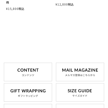
柄
¥
12,800
税込
レディース商品すべて
¥
15,800
税込
オールシーズンの素材
夏の涼しい素材
冬のあったか素材
GIFT
GOODS
ログイン / 会員登録