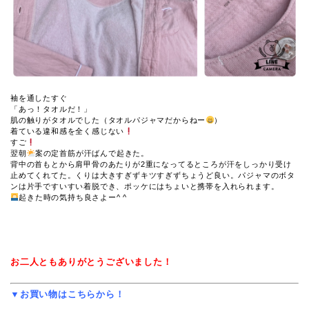
袖を通したすぐ
「あっ！タオルだ！」
肌の触りがタオルでした（タオルパジャマだからねー
）
着ている違和感を全く感じない
すご
翌朝
案の定首筋が汗ばんで起きた。
背中の首もとから肩甲骨のあたりが2重になってるところが汗をしっかり受け
止めてくれてた。くりは大きすぎずキツすぎずちょうど良い。パジャマのボタ
ンは片手ですいすい着脱でき、ポッケにはちょいと携帯を入れられます。
起きた時の気持ち良さよー^ ^
お二人ともありがとうございました！
▼お買い物はこちらから！