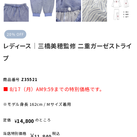
お気に入り
20％ OFF
お問い合わせ
レディース｜三橋美穂監修 二重ガーゼストライ
プ
商品番号
Z35521
■ 8/17（月）AM9:59までの特別価格です。
※モデル身長 162cm / Mサイズ着用
定価
14,800
のところ
¥
当店特別価格
¥
税込
11,840