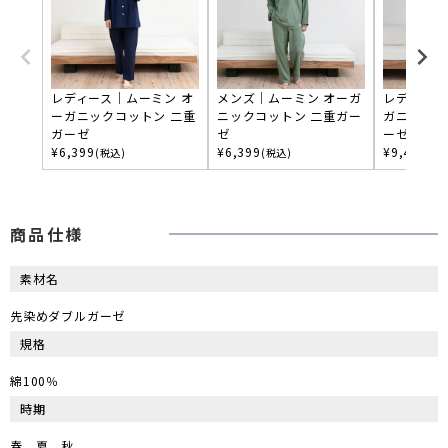
レディース｜ムーミン オ
メンズ｜ムーミン オーガ
レディース
ーガニックコットン 二重
ニックコットン 二重ガー
ガニックコ
ガーゼ
ゼ
ーゼ ヘリ
¥
6,399
¥
6,399
¥
9,479
(税込)
(税込)
(税
商品仕様
素材名
先染めダブルガーゼ
規格
綿100％
時期
春、夏、秋