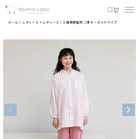
ホーム
レディース
レディース｜三橋美穂監修 二重ガーゼストライプ
MENS
メンズ商品すべて
オールシーズンの素材
夏の涼しい素材
冬のあったか素材
LADIES