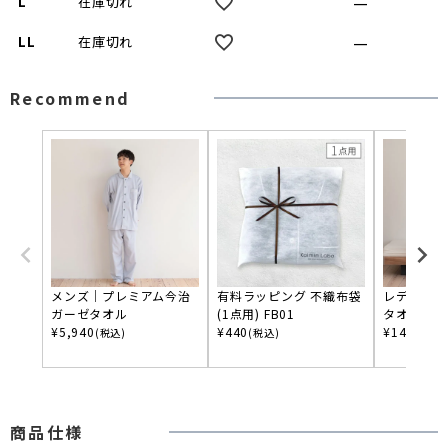
—
L
在庫切れ
—
LL
在庫切れ
Recommend
メンズ｜プレミアム今治
有料ラッピング 不織布袋
レディース
ガーゼタオル
(1点用) FB01
タオル
¥
5,940
¥
440
¥
14,080
(税込)
(税込)
(
商品仕様