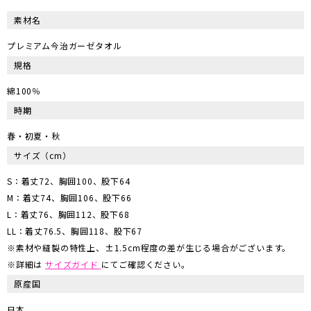
素材名
プレミアム今治ガーゼタオル
規格
綿100％
時期
春・初夏・秋
サイズ
（cm）
S：着丈72、胸囲100、股下64
M：着丈74、胸囲106、股下66
L：着丈76、胸囲112、股下68
LL：着丈76.5、胸囲118、股下67
※素材や縫製の特性上、±1.5cm程度の差が生じる場合がございます。
※詳細は
サイズガイド
にてご確認ください。
原産国
日本