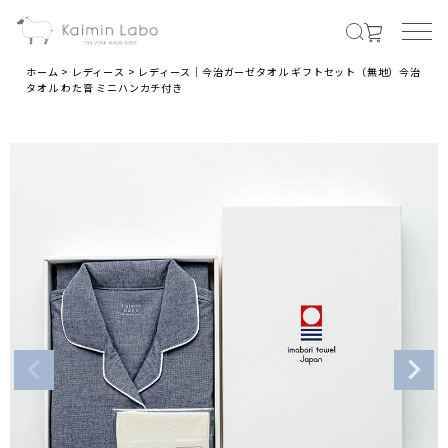
ホーム
レディース
レディース｜今治ガーゼタオル ギフトセット（無地）今治
タオル わた音 ミニハンカチ付き
MENS
メンズ商品すべて
オールシーズンの素材
夏の涼しい素材
冬のあったか素材
LADIES