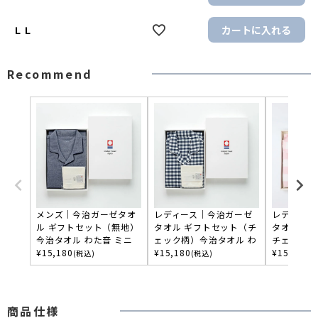
カートに入れる
ＬＬ
Recommend
メンズ｜今治ガーゼタオ
レディース｜今治ガーゼ
レディース
ル ギフトセット（無地）
タオル ギフトセット（チ
タオル ギ
今治タオル わた音 ミニ
ェック柄）今治タオル わ
チェック柄
ハンカチ付き
¥
15,180
た音 ミニハンカチ付き
¥
15,180
わた音ミニ
¥
15,180
(税込)
(税込)
(
商品仕様