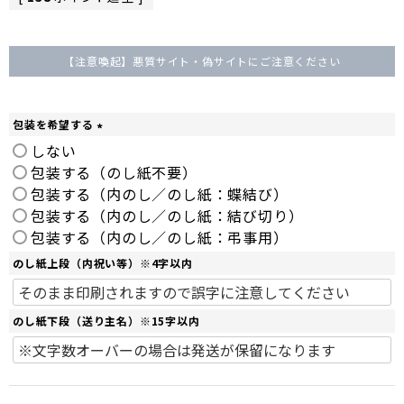
【注意喚起】悪質サイト・偽サイトにご注意ください
包装を希望する
(
しない
必
包装する（のし紙不要）
須
包装する（内のし／のし紙：蝶結び）
)
包装する（内のし／のし紙：結び切り）
包装する（内のし／のし紙：弔事用）
のし紙上段（内祝い等）※4字以内
のし紙下段（送り主名）※15字以内