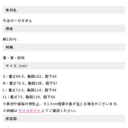
素材名
今治ガーゼタオル
規格
綿100％
時期
春・夏・初秋
サイズ
（cm）
S：着丈68.5、胸囲102、股下65
M：着丈70.5、胸囲108、股下67
L：着丈72.5、胸囲114、股下69
LL：着丈73、胸囲120、股下68
※素材や縫製の特性上、±1.5cm程度の差が生じる場合がございます。
※詳細は
サイズガイド
にてご確認ください。
原産国