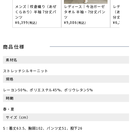
メンズ｜校倉織り（あぜ
レディース｜今治ガーゼ
レディース
くらおり）半袖 7分丈パ
タオル 半袖・7分丈パン
（あぜくら
ンツ
ツ
分丈パンツ
¥
6,399
¥
9,086
¥
6,399
(税込)
(税込)
(税
商品仕様
素材名
ストレッチシルキーニット
規格
レーヨン50%、ポリエステル45%、ポリウレタン5%
時期
春・夏
サイズ
（cm）
S：着丈63.5、胸囲102、パンツ丈51、股下26