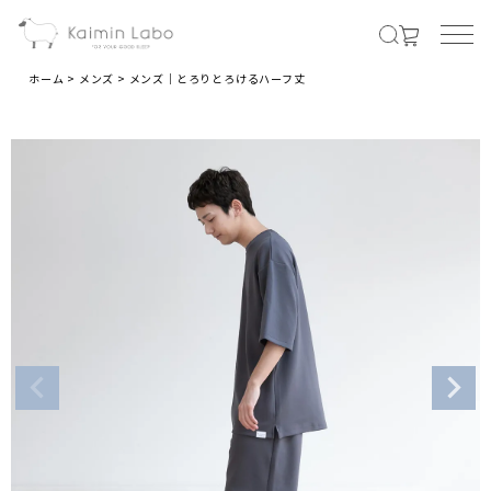
ホーム
メンズ
メンズ｜とろりとろけるハーフ丈
MENS
メンズ商品すべて
オールシーズンの素材
夏の涼しい素材
冬のあったか素材
LADIES