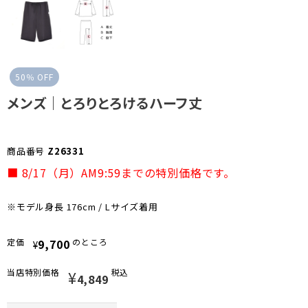
お気に入り
50％ OFF
お問い合わせ
メンズ｜とろりとろけるハーフ丈
商品番号
Z26331
■ 8/17（月）AM9:59までの特別価格です。
※モデル身長 176cm / Lサイズ着用
定価
9,700
のところ
¥
当店特別価格
¥
税込
4,849