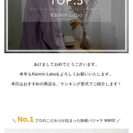
レディース商品すべて
オールシーズンの素材
夏の涼しい素材
冬のあったか素材
あけましておめでとうございます。
本年もKaimin Laboをよろしくお願いいたします。
本日はおすすめの商品を、ランキング形式でご紹介します！
GIFT
GOODS
No.1
＼
プロのこだわりが詰まった快眠パジャマ
MM02 ／
ログイン / 会員登録