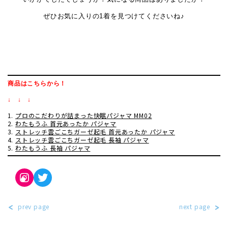
ぜひお気に入りの1着を見つけてくださいね♪
商品はこちらから！
↓ ↓ ↓
プロのこだわりが詰まった快眠パジャマ MM02
わたもうふ 首元あったか パジャマ
ストレッチ雲ごこちガーゼ起毛 首元あったか パジャマ
ストレッチ雲ごこちガーゼ起毛 長袖 パジャマ
わたもうふ 長袖 パジャマ
Instagram
Twitter
prev page
next page